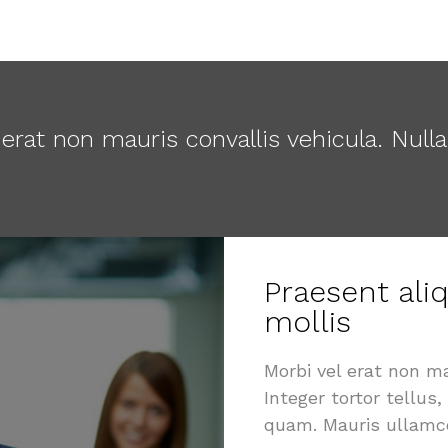
 erat non mauris convallis vehicula. Nulla
Praesent al
mollis
Morbi vel erat non ma
Integer tortor tellus
quam. Mauris ullamcor