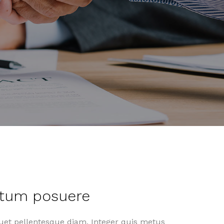
tum posuere
quet pellentesque diam. Integer quis metus