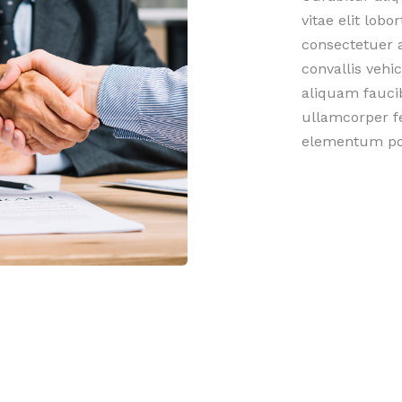
vitae elit lob
consectetuer a
convallis vehic
aliquam fauci
ullamcorper fe
elementum po